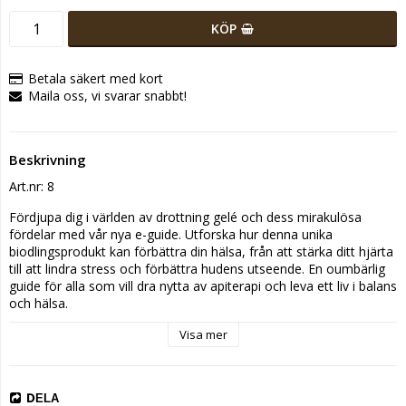
KÖP
Betala säkert med kort
Maila oss, vi svarar snabbt!
Beskrivning
Art.nr: 8
Fördjupa dig i världen av drottning gelé och dess mirakulösa 
fördelar med vår nya e-guide. Utforska hur denna unika 
biodlingsprodukt kan förbättra din hälsa, från att stärka ditt hjärta 
till att lindra stress och förbättra hudens utseende. En oumbärlig 
guide för alla som vill dra nytta av apiterapi och leva ett liv i balans 
och hälsa.

Vår e-bok är fylld med forskningsbaserade fakta, inspirerande 
Visa mer
framgångshistorier och 21 enkla, effektiva recept. 

E-bok säljs i PDF-format och kan enkelt skrivas ut  hemma eller 
sparas på din dator eller telefon.
DELA